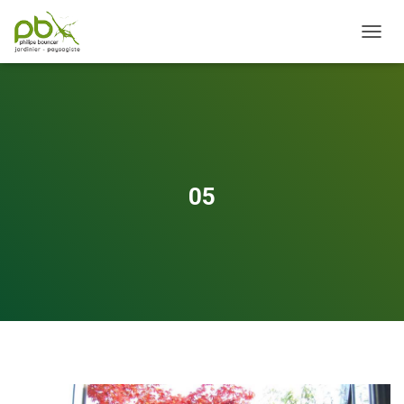
OUVRI
05