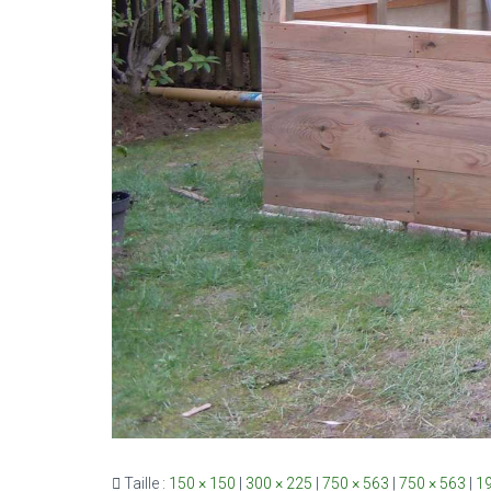
Taille :
150 × 150
|
300 × 225
|
750 × 563
|
750 × 563
|
19