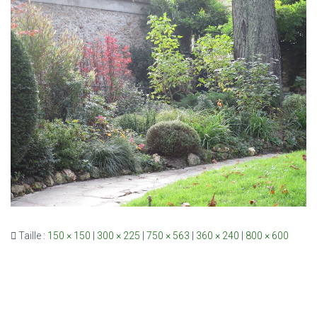
Taille :
150 × 150
|
300 × 225
|
750 × 563
|
360 × 240
|
800 × 600