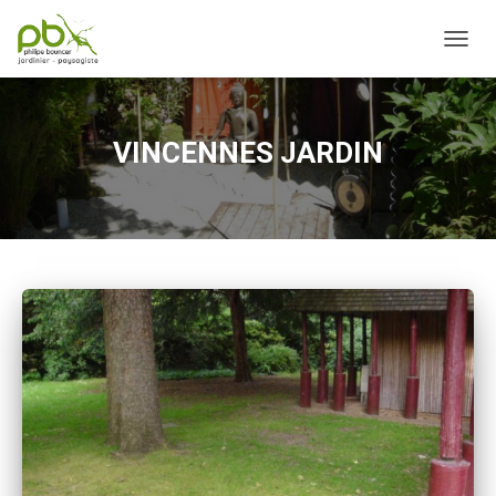
OUVRI
VINCENNES JARDIN