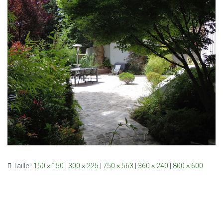
Taille :
150 × 150
|
300 × 225
|
750 × 563
|
360 × 240
|
800 × 600