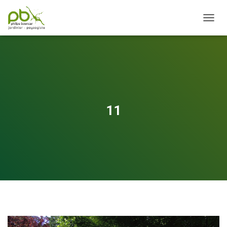
OUVRI
11