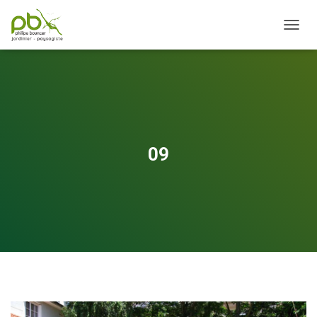
OUVRI
09