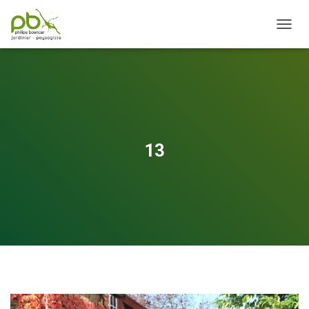
OUVRI
13