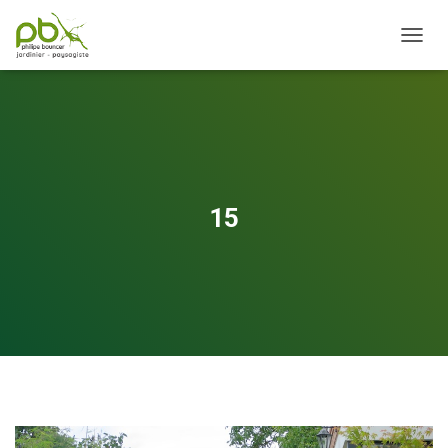
OUVRI
15