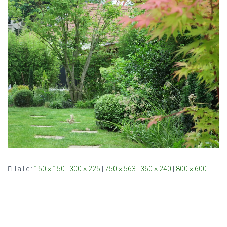
Taille :
150 × 150
|
300 × 225
|
750 × 563
|
360 × 240
|
800 × 600