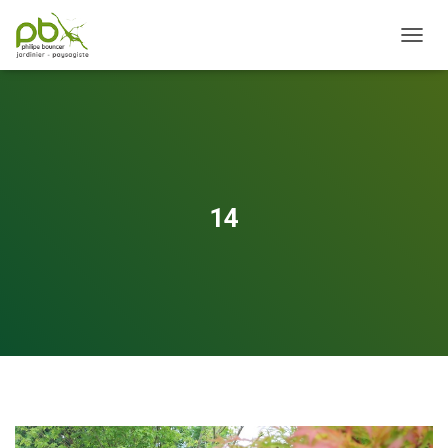
OUVRI
14