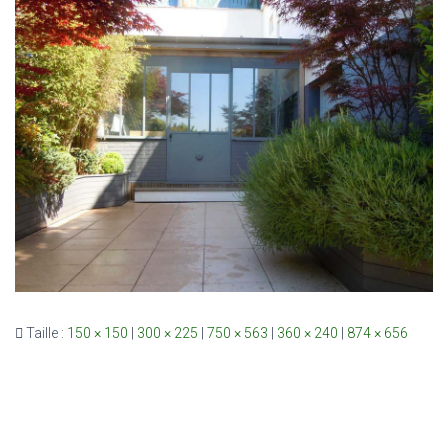
Taille :
150 × 150
|
300 × 225
|
750 × 563
|
360 × 240
|
874 × 656