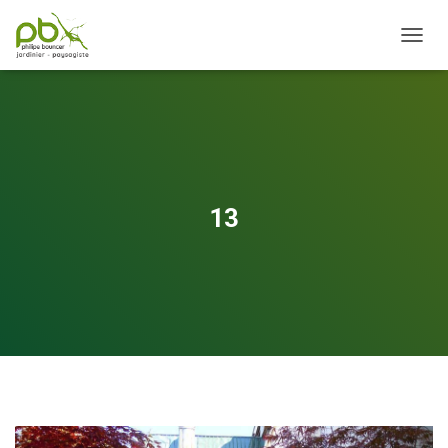
OUVRI
13