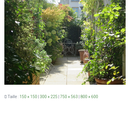
Taille :
150 × 150
|
300 × 225
|
750 × 563
|
800 × 600