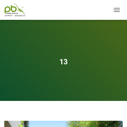
OUVRI
13