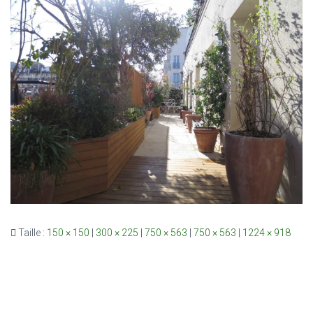
Taille :
150 × 150
|
300 × 225
|
750 × 563
|
750 × 563
|
1224 × 918