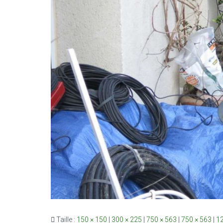
Taille :
150 × 150
|
300 × 225
|
750 × 563
|
750 × 563
|
12