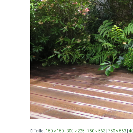
Taille :
150 × 150
|
300 × 225
|
750 × 563
|
750 × 563
|
40