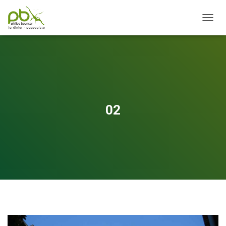
OUVRI
02