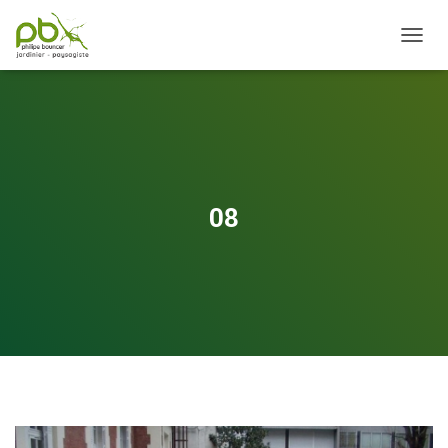
OUVRI
08