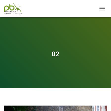
OUVRI
02