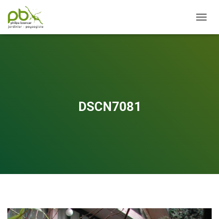
OUVRI
DSCN7081