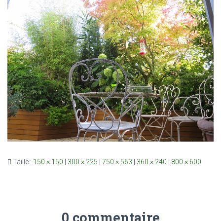
Taille :
150 × 150
|
300 × 225
|
750 × 563
|
360 × 240
|
800 × 600
0 commentaire