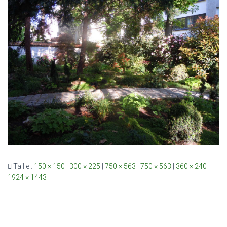
Taille :
150 × 150
|
300 × 225
|
750 × 563
|
750 × 563
|
360 × 240
|
1924 × 1443