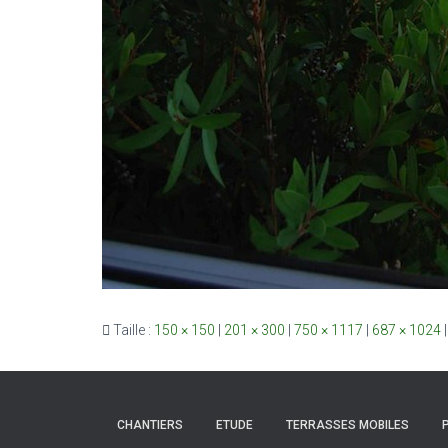
Taille :
150 × 150
|
201 × 300
|
750 × 1117
|
687 × 1024
|
CHANTIERS
ETUDE
TERRASSES MOBILES