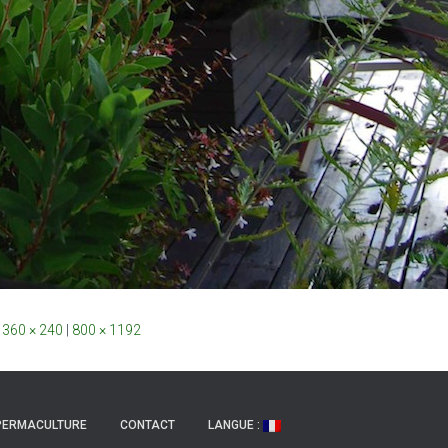
360 × 240
|
800 × 1192
PERMACULTURE
CONTACT
LANGUE :