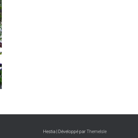
Hestia | Développé par
ThemeIsle