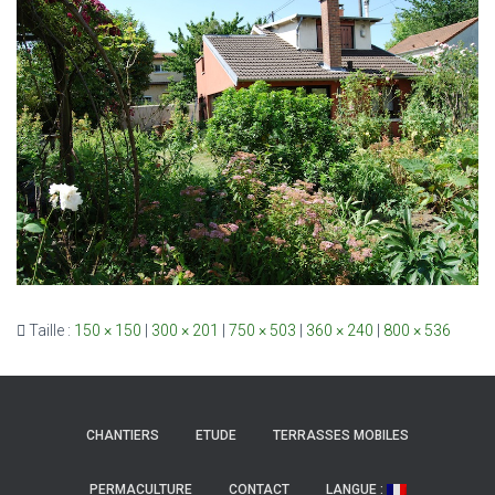
Taille :
150 × 150
|
300 × 201
|
750 × 503
|
360 × 240
|
800 × 536
CHANTIERS
ETUDE
TERRASSES MOBILES
PERMACULTURE
CONTACT
LANGUE :