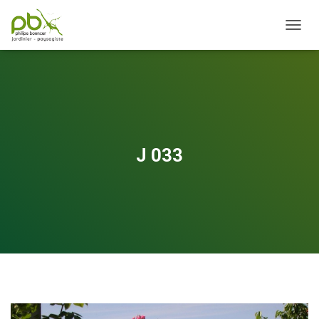
OUVRI
J 033