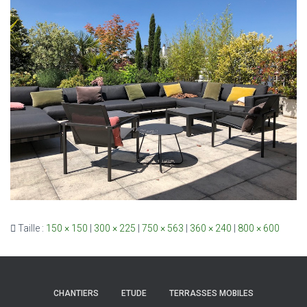
Taille :
150 × 150
|
300 × 225
|
750 × 563
|
360 × 240
|
800 × 600
CHANTIERS
ETUDE
TERRASSES MOBILES