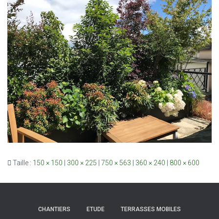
Taille :
150 × 150
|
300 × 225
|
750 × 563
|
360 × 240
|
800 × 600
CHANTIERS
ETUDE
TERRASSES MOBILES