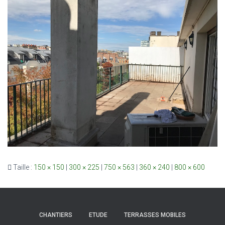
Taille :
150 × 150
|
300 × 225
|
750 × 563
|
360 × 240
|
800 × 600
CHANTIERS
ETUDE
TERRASSES MOBILES