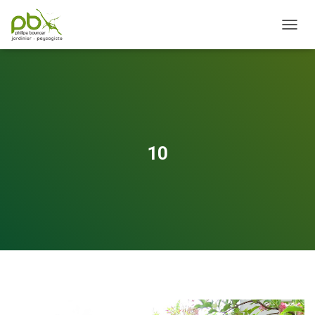
OUVRI
10