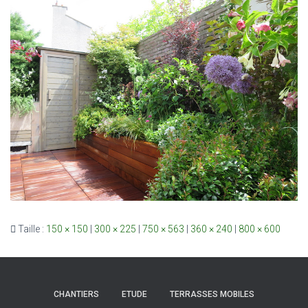
Taille :
150 × 150
|
300 × 225
|
750 × 563
|
360 × 240
|
800 × 600
CHANTIERS
ETUDE
TERRASSES MOBILES