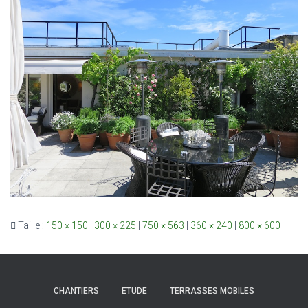
Taille :
150 × 150
|
300 × 225
|
750 × 563
|
360 × 240
|
800 × 600
CHANTIERS
ETUDE
TERRASSES MOBILES