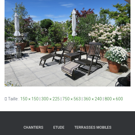
Taille :
150 × 150
|
300 × 225
|
750 × 563
|
360 × 240
|
800 × 600
CHANTIERS
ETUDE
TERRASSES MOBILES