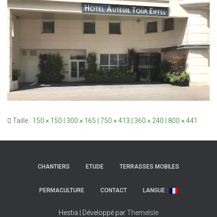
Taille :
150 × 150
|
300 × 165
|
750 × 413
|
360 × 240
|
800 × 441
CHANTIERS
ETUDE
TERRASSES MOBILES
PERMACULTURE
CONTACT
LANGUE :
Hestia | Développé par
ThemeIsle