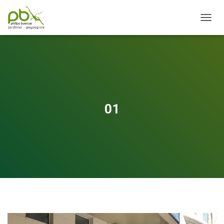
OUVRI
01