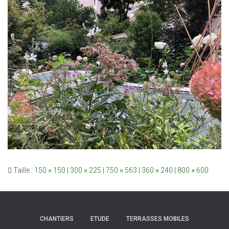
Taille :
150 × 150
|
300 × 225
|
750 × 563
|
360 × 240
|
800 × 600
CHANTIERS
ETUDE
TERRASSES MOBILES