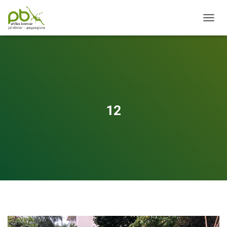
OUVRI
12