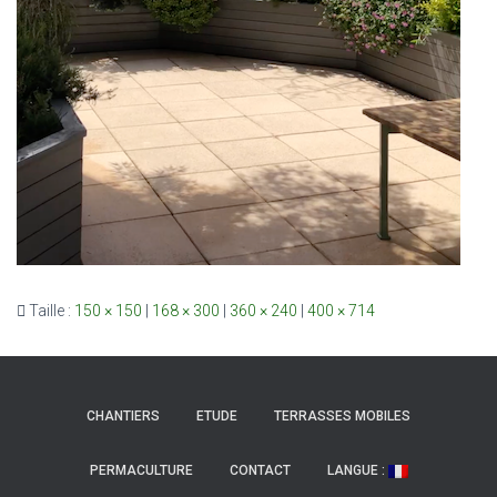
Taille :
150 × 150
|
168 × 300
|
360 × 240
|
400 × 714
CHANTIERS
ETUDE
TERRASSES MOBILES
PERMACULTURE
CONTACT
LANGUE :