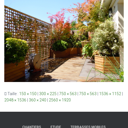
Taille :
150 × 150
|
300 × 225
|
750 × 563
|
750 × 563
|
1536 × 1152
|
2048 × 1536
|
360 × 240
|
2560 × 1920
CHANTIERS
ETUDE
TERRASSES MOBILES